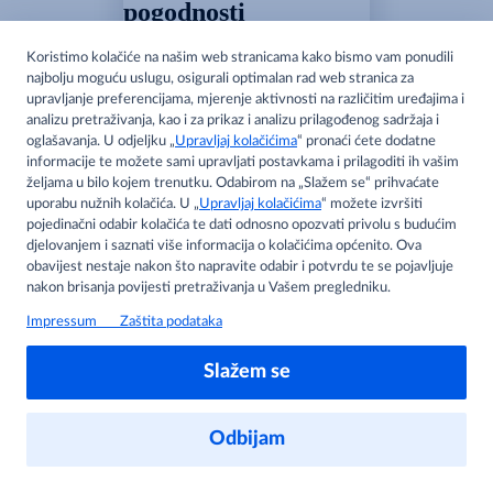
pogodnosti
Pristup personaliziranom
sadržaju
Pogledaj akcijske cijene
Spremi proizvode na popis
Prijava
Ne, hvala