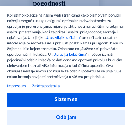
pogodnosti
Pristup personaliziranom
sadržaju
Pogledaj akcijske cijene
Spremi proizvode na popis
Prijava
Ne, hvala